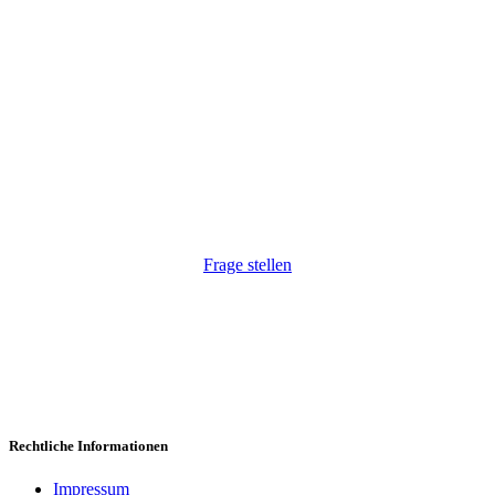
Wir haben Ihr Interesse geweckt?
Wir freuen uns, auf Ihre Anfrage. Natürlich auch
unkompliziert via Telefon:
+43 1 264 34 54
.
Frage stellen
Rechtliche Informationen
Impressum