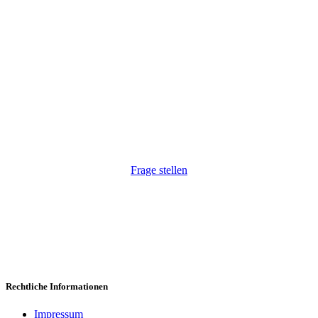
Wir haben Ihr Interesse geweckt?
Wir freuen uns, auf Ihre Anfrage. Natürlich auch
unkompliziert via Telefon:
+43 1 264 34 54
.
Frage stellen
Rechtliche Informationen
Impressum