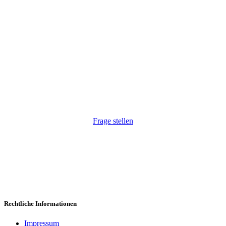
Wir haben Ihr Interesse geweckt?
Wir freuen uns, auf Ihre Anfrage. Natürlich auch
unkompliziert via Telefon:
+43 1 264 34 54
.
Frage stellen
Rechtliche Informationen
Impressum