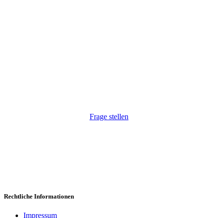
Wir haben Ihr Interesse geweckt?
Wir freuen uns, auf Ihre Anfrage. Natürlich auch
unkompliziert via Telefon:
+43 1 264 34 54
.
Frage stellen
Rechtliche Informationen
Impressum