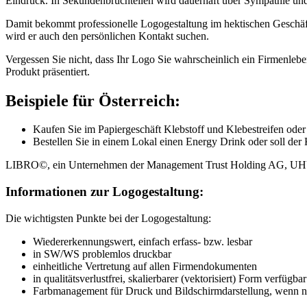
Eindruck. In Sekundenbruchteilen wird dauerhaft über Sympathie und 
Damit bekommt professionelle Logogestaltung im hektischen Geschäft
wird er auch den persönlichen Kontakt suchen.
Vergessen Sie nicht, dass Ihr Logo Sie wahrscheinlich ein Firmenlebe
Produkt präsentiert.
Beispiele für Österreich:
Kaufen Sie im Papiergeschäft Klebstoff und Klebestreifen
Bestellen Sie in einem Lokal einen Energy Drink oder soll d
LIBRO©, ein Unternehmen der Management Trust Holding AG, U
Informationen zur Logogestaltung:
Die wichtigsten Punkte bei der Logogestaltung:
Wiedererkennungswert, einfach erfass- bzw. lesbar
in SW/WS problemlos druckbar
einheitliche Vertretung auf allen Firmendokumenten
in qualitätsverlustfrei, skalierbarer (vektorisiert) Form verfügbar
Farbmanagement für Druck und Bildschirmdarstellung, wenn 