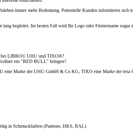
Interesse entschieden.
sleben immer mehr Bedeutung. Potentielle Kunden informieren sich me
n lang begleitet. Im besten Fall wird Ihr Logo oder Firmenname sogar zu
 oder bei LIBRO© UHU und TIXO®?
er Kellner ein "RED BULL" bringen?
HU eine Marke der UHU GmbH & Co KG, TIXO eine Marke der tes
nötig in Schmuckfarben (Pantone, HKS, RAL)