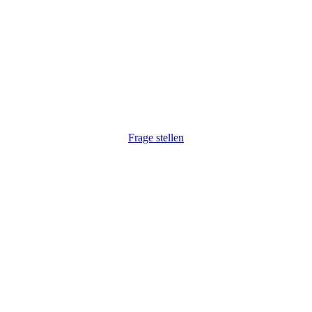
r haben Ihr Interesse gewec
 auf Ihre Anfrage. Natürlich auch unkompliziert via Telefon:
Frage stellen