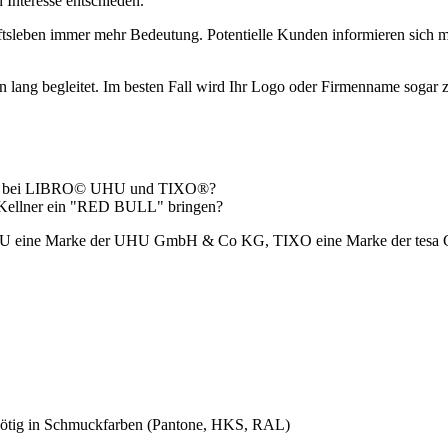
Interesse entschieden.
sleben immer mehr Bedeutung. Potentielle Kunden informieren sich me
n lang begleitet. Im besten Fall wird Ihr Logo oder Firmenname sogar zu
 oder bei LIBRO© UHU und TIXO®?
er Kellner ein "RED BULL" bringen?
HU eine Marke der UHU GmbH & Co KG, TIXO eine Marke der tes
nötig in Schmuckfarben (Pantone, HKS, RAL)