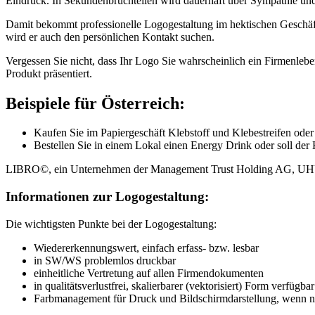
Eindruck. In Sekundenbruchteilen wird dauerhaft über Sympathie und 
Damit bekommt professionelle Logogestaltung im hektischen Geschäft
wird er auch den persönlichen Kontakt suchen.
Vergessen Sie nicht, dass Ihr Logo Sie wahrscheinlich ein Firmenlebe
Produkt präsentiert.
Beispiele für Österreich:
Kaufen Sie im Papiergeschäft Klebstoff und Klebestreifen
Bestellen Sie in einem Lokal einen Energy Drink oder soll d
LIBRO©, ein Unternehmen der Management Trust Holding AG, U
Informationen zur Logogestaltung:
Die wichtigsten Punkte bei der Logogestaltung:
Wiedererkennungswert, einfach erfass- bzw. lesbar
in SW/WS problemlos druckbar
einheitliche Vertretung auf allen Firmendokumenten
in qualitätsverlustfrei, skalierbarer (vektorisiert) Form verfügbar
Farbmanagement für Druck und Bildschirmdarstellung, wenn 