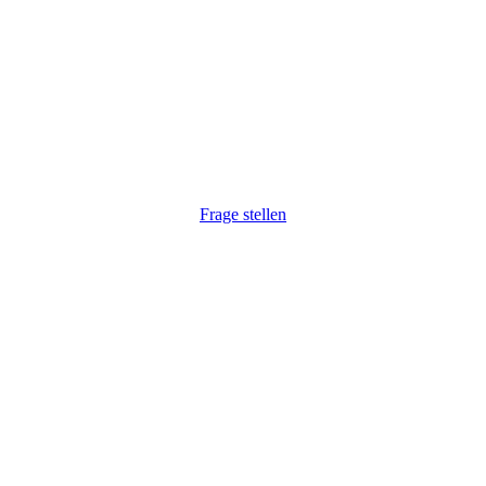
r haben Ihr Interesse gewec
 auf Ihre Anfrage. Natürlich auch unkompliziert via Telefon:
Frage stellen