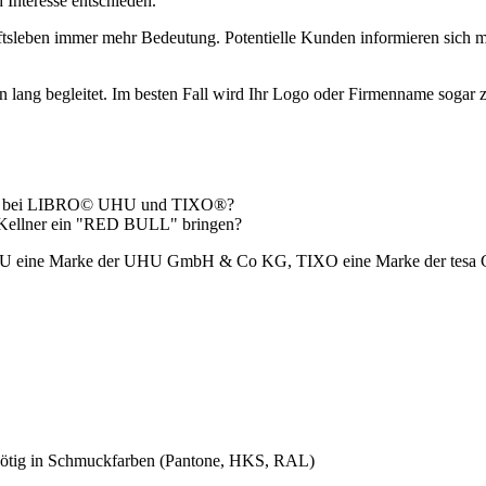
Interesse entschieden.
sleben immer mehr Bedeutung. Potentielle Kunden informieren sich me
n lang begleitet. Im besten Fall wird Ihr Logo oder Firmenname sogar zu
 oder bei LIBRO© UHU und TIXO®?
er Kellner ein "RED BULL" bringen?
HU eine Marke der UHU GmbH & Co KG, TIXO eine Marke der tes
nötig in Schmuckfarben (Pantone, HKS, RAL)