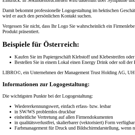
Eindruck. In Sekundenbruchteilen wird dauerhaft über Sympathie und 
Damit bekommt professionelle Logogestaltung im hektischen Geschäft
wird er auch den persönlichen Kontakt suchen.
Vergessen Sie nicht, dass Ihr Logo Sie wahrscheinlich ein Firmenlebe
Produkt präsentiert.
Beispiele für Österreich:
Kaufen Sie im Papiergeschäft Klebstoff und Klebestreifen
Bestellen Sie in einem Lokal einen Energy Drink oder soll d
LIBRO©, ein Unternehmen der Management Trust Holding AG, U
Informationen zur Logogestaltung:
Die wichtigsten Punkte bei der Logogestaltung:
Wiedererkennungswert, einfach erfass- bzw. lesbar
in SW/WS problemlos druckbar
einheitliche Vertretung auf allen Firmendokumenten
in qualitätsverlustfrei, skalierbarer (vektorisiert) Form verfügbar
Farbmanagement für Druck und Bildschirmdarstellung, wenn 