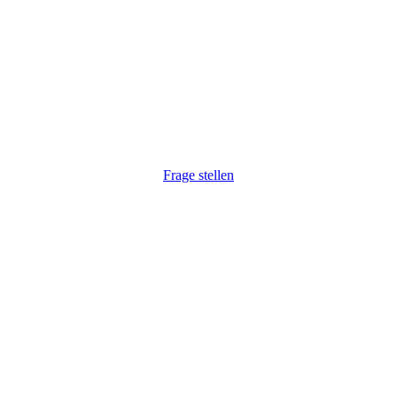
r haben Ihr Interesse gewec
 auf Ihre Anfrage. Natürlich auch unkompliziert via Telefon:
Frage stellen