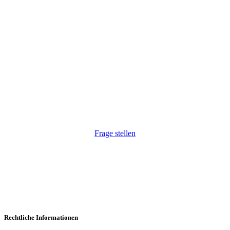
Wir haben Ihr Interesse geweckt?
Wir freuen uns, auf Ihre Anfrage. Natürlich auch
unkompliziert via Telefon:
+43 1 264 34 54
.
Frage stellen
Rechtliche Informationen