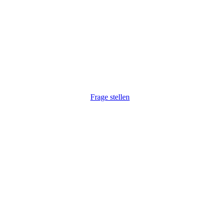
r haben Ihr Interesse gewec
 auf Ihre Anfrage. Natürlich auch unkompliziert via Telefon:
Frage stellen