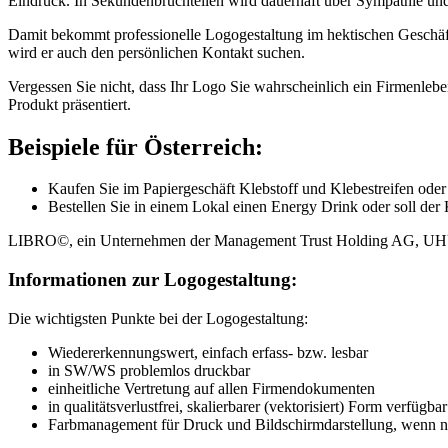
Eindruck. In Sekundenbruchteilen wird dauerhaft über Sympathie und 
Damit bekommt professionelle Logogestaltung im hektischen Geschäft
wird er auch den persönlichen Kontakt suchen.
Vergessen Sie nicht, dass Ihr Logo Sie wahrscheinlich ein Firmenlebe
Produkt präsentiert.
Beispiele für Österreich:
Kaufen Sie im Papiergeschäft Klebstoff und Klebestreifen
Bestellen Sie in einem Lokal einen Energy Drink oder soll d
LIBRO©, ein Unternehmen der Management Trust Holding AG, U
Informationen zur Logogestaltung:
Die wichtigsten Punkte bei der Logogestaltung:
Wiedererkennungswert, einfach erfass- bzw. lesbar
in SW/WS problemlos druckbar
einheitliche Vertretung auf allen Firmendokumenten
in qualitätsverlustfrei, skalierbarer (vektorisiert) Form verfügbar
Farbmanagement für Druck und Bildschirmdarstellung, wenn 