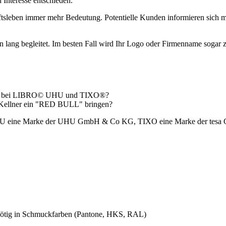
Interesse entschieden.
sleben immer mehr Bedeutung. Potentielle Kunden informieren sich me
n lang begleitet. Im besten Fall wird Ihr Logo oder Firmenname sogar zu
 oder bei LIBRO© UHU und TIXO®?
er Kellner ein "RED BULL" bringen?
HU eine Marke der UHU GmbH & Co KG, TIXO eine Marke der tes
nötig in Schmuckfarben (Pantone, HKS, RAL)