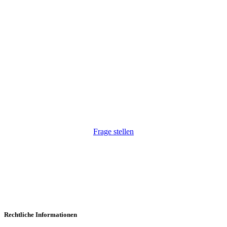
Wir haben Ihr Interesse geweckt?
Wir freuen uns, auf Ihre Anfrage. Natürlich auch
unkompliziert via Telefon:
+43 1 264 34 54
.
Frage stellen
Rechtliche Informationen