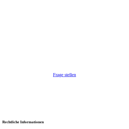
Wir haben Ihr Interesse geweckt?
Wir freuen uns, auf Ihre Anfrage. Natürlich auch
unkompliziert via Telefon:
+43 1 264 34 54
.
Frage stellen
Rechtliche Informationen