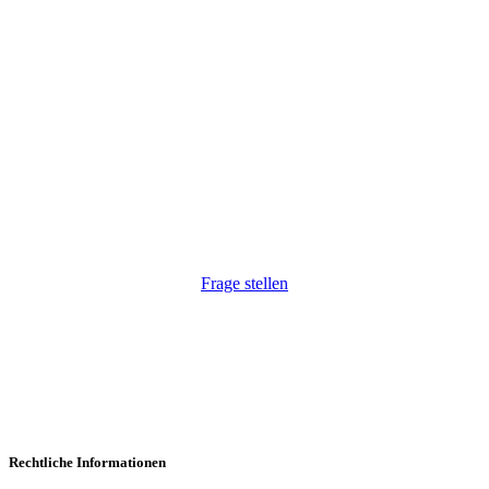
Wir haben Ihr Interesse geweckt?
Wir freuen uns, auf Ihre Anfrage. Natürlich auch
unkompliziert via Telefon:
+43 1 264 34 54
.
Frage stellen
Rechtliche Informationen