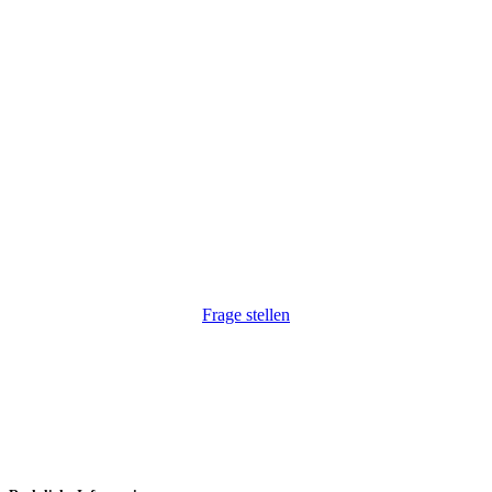
Wir haben Ihr Interesse geweckt?
Wir freuen uns, auf Ihre Anfrage. Natürlich auch
unkompliziert via Telefon:
+43 1 264 34 54
.
Frage stellen