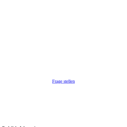
Wir haben Ihr Interesse geweckt?
Wir freuen uns, auf Ihre Anfrage. Natürlich auch
unkompliziert via Telefon:
+43 1 264 34 54
.
Frage stellen