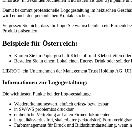
Eindruck. In Sekundenbruchteilen wird dauerhaft über Sympathie und 
Damit bekommt professionelle Logogestaltung im hektischen Geschäft
wird er auch den persönlichen Kontakt suchen.
Vergessen Sie nicht, dass Ihr Logo Sie wahrscheinlich ein Firmenlebe
Produkt präsentiert.
Beispiele für Österreich:
Kaufen Sie im Papiergeschäft Klebstoff und Klebestreifen
Bestellen Sie in einem Lokal einen Energy Drink oder soll d
LIBRO©, ein Unternehmen der Management Trust Holding AG, U
Informationen zur Logogestaltung:
Die wichtigsten Punkte bei der Logogestaltung:
Wiedererkennungswert, einfach erfass- bzw. lesbar
in SW/WS problemlos druckbar
einheitliche Vertretung auf allen Firmendokumenten
in qualitätsverlustfrei, skalierbarer (vektorisiert) Form verfügbar
Farbmanagement für Druck und Bildschirmdarstellung, wenn 