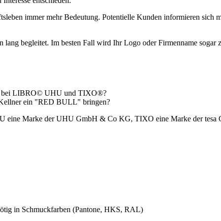
Interesse entschieden.
sleben immer mehr Bedeutung. Potentielle Kunden informieren sich me
n lang begleitet. Im besten Fall wird Ihr Logo oder Firmenname sogar zu
 oder bei LIBRO© UHU und TIXO®?
er Kellner ein "RED BULL" bringen?
HU eine Marke der UHU GmbH & Co KG, TIXO eine Marke der tes
nötig in Schmuckfarben (Pantone, HKS, RAL)