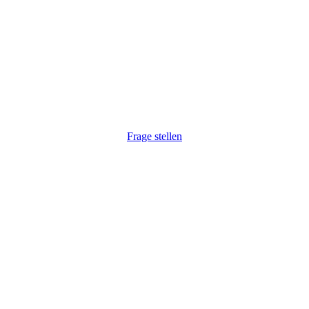
r haben Ihr Interesse gewec
 auf Ihre Anfrage. Natürlich auch unkompliziert via Telefon:
Frage stellen