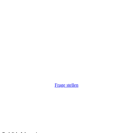
Wir haben Ihr Interesse geweckt?
Wir freuen uns, auf Ihre Anfrage. Natürlich auch
unkompliziert via Telefon:
+43 1 264 34 54
.
Frage stellen