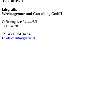
Telefonisch
fairgrafix
Werbeagentur und Consulting GmbH
O Briengasse 34-44/6/3
1210 Wien
T: +43 1 264 34 54
E:
office@fairgrafix.at
Wi
Wir freuen uns,